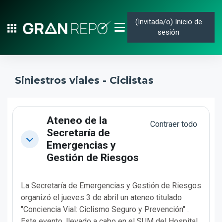
Salta al contenido principal
(Invitada/o)
Inicio de
sesión
PANEL LATERAL
Siniestros viales - Ciclistas
Perfilado de sección
Ateneo de la
Contraer todo
Secretaría de
CONTRAER
Emergencias y
Gestión de Riesgos
La Secretaría de Emergencias y Gestión de Riesgos
organizó el jueves 3 de abril un ateneo titulado
"Conciencia Vial: Ciclismo Seguro y Prevención" .
Este evento, llevado a cabo en el SUM del Hospital