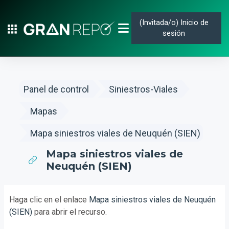
Salta al contenido principal
(Invitada/o)
Inicio de
sesión
PANEL LATERAL
Panel de control
Siniestros-Viales
Mapas
Mapa siniestros viales de Neuquén (SIEN)
Mapa siniestros viales de
Neuquén (SIEN)
Requisitos de finalización
Haga clic en el enlace
Mapa siniestros viales de Neuquén
(SIEN)
para abrir el recurso.